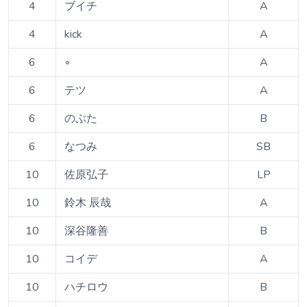
4
ブイチ
A
4
kick
A
6
◦
A
6
テツ
A
6
のぶた
B
6
なつみ
SB
10
佐原弘子
LP
10
鈴木 辰哉
A
10
深谷隆善
B
10
コイデ
A
10
ハチロウ
B