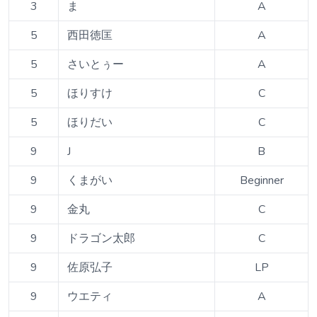
3
ま
A
5
西田徳匡
A
5
さいとぅー
A
5
ほりすけ
C
5
ほりだい
C
9
J
B
9
くまがい
Beginner
9
金丸
C
9
ドラゴン太郎
C
9
佐原弘子
LP
9
ウエティ
A