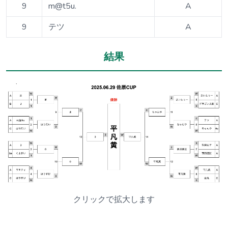
9
m@t5u.
A
9
テツ
A
結果
クリックで拡大します