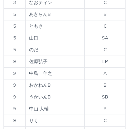
3
なおティン
C
5
あきらんB
B
5
ともき
C
5
山口
SA
5
のだ
C
9
佐原弘子
LP
9
中島 伸之
A
9
おかねんB
B
9
うかいんB
SB
9
中山 大輔
B
9
りく
C