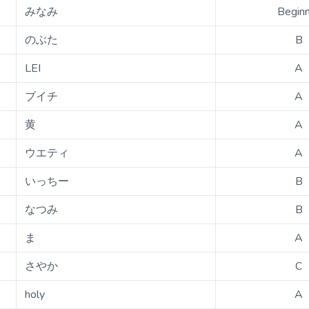
みなみ
Begin
のぶた
B
LEI
A
ブイチ
A
黄
A
ウエティ
A
いっちー
B
なつみ
B
ま
A
さやか
C
holy
A