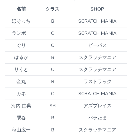
名前
クラス
SHOP
ほそっち
B
SCRATCH MANIA
ランボー
C
SCRATCH MANIA
ぐり
C
ビーパス
はるか
B
スクラッチマニア
りくと
C
スクラッチマニア
金丸
B
ラストラック
カネ
C
SCRATCH MANIA
河内 由典
SB
アズプレイス
隅谷
B
パラたま
秋山広一
B
スクラッチマニア