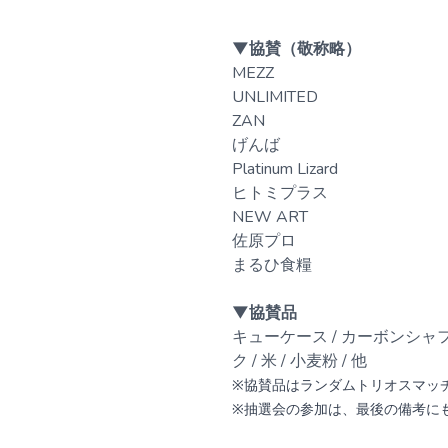
▼協賛（敬称略）
MEZZ
UNLIMITED
ZAN
げんば
Platinum Lizard
ヒトミプラス
NEW ART
佐原プロ
まるひ食糧
▼協賛品
キューケース / カーボンシャフト
ク / 米 / 小麦粉 / 他
※協賛品はランダムトリオスマッ
※抽選会の参加は、最後の備考に